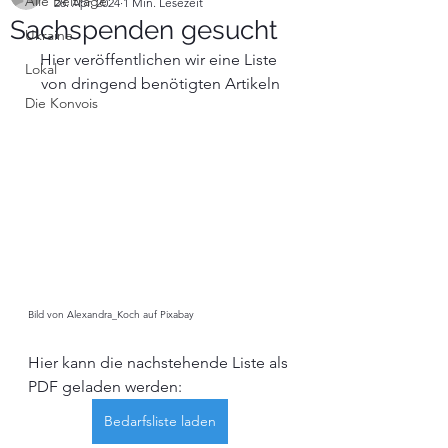
Alle Beiträge
28. Apr. 2024
1 Min. Lesezeit
Sachspenden gesucht
Ukraine
Hier veröffentlichen wir eine Liste 
Lokal
von dringend benötigten Artikeln
Die Konvois
Bild von Alexandra_Koch auf Pixabay
Hier kann die nachstehende Liste als 
PDF geladen werden:
Bedarfsliste laden