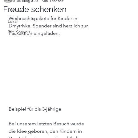
Alle Beiträge
15. Nov. 2023
1 Min. Lesezeit
Freude schenken
Ukraine
Weihnachtspakete für Kinder in 
Lokal
Dmytrivka. Spender sind herzlich zur 
Die Konvois
Packaktion eingeladen.
Beispiel für bis 3-jährige
Bei unserem letzten Besuch wurde 
die Idee geboren, den Kindern in 