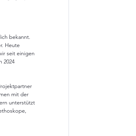
lich bekannt. 
r. Heute 
r seit einigen 
n 2024 
rojektpartner 
mmen mit der 
n unterstützt 
ethoskope, 