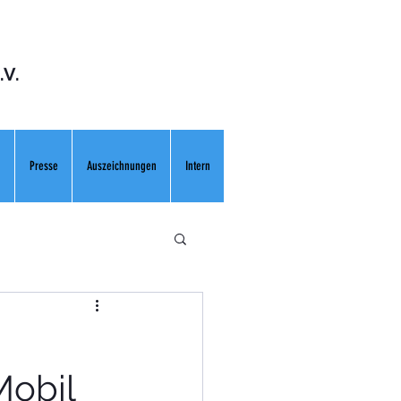
.V.
n
Presse
Auszeichnungen
Intern
obil