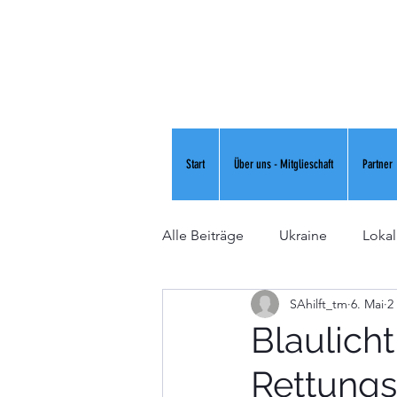
Start
Über uns - Mitglieschaft
Partner
Alle Beiträge
Ukraine
Lokal
SAhilft_tm
6. Mai
2
Blaulich
Rettung