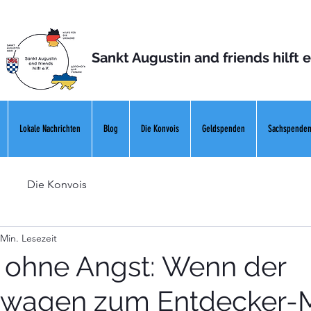
Sankt Augustin and friends hilft e
Lokale Nachrichten
Blog
Die Konvois
Geldspenden
Sachspende
Die Konvois
 Min. Lesezeit
t ohne Angst: Wenn der
swagen zum Entdecker-M