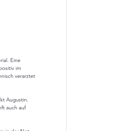
ial. Eine 
ositiv im 
nisch verarztet 
kt Augustin. 
ft auch auf 