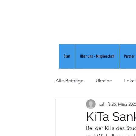
Start
Über uns - Mitglieschaft
Partner
Alle Beiträge
Ukraine
Lokal
sahilft
26. März 202
KiTa San
Bei der KiTa des St