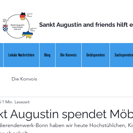
Sankt Augustin and friends hilft e
Lokale Nachrichten
Blog
Die Konvois
Geldspenden
Sachspende
Die Konvois
5
1 Min. Lesezeit
kt Augustin spendet Möb
udierendenwerk-Bonn haben wir heute Hochstühlchen, Ki