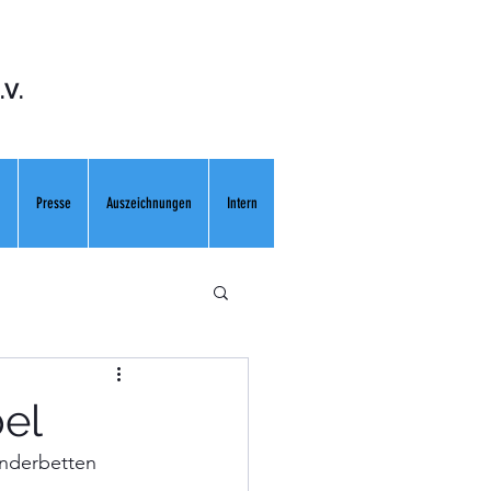
.V.
n
Presse
Auszeichnungen
Intern
el
nderbetten 