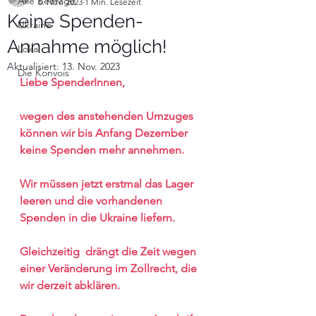
Alle Beiträge
6. Nov. 2023
1 Min. Lesezeit
Keine Spenden-
Ukraine
Annahme möglich!
Lokal
Aktualisiert:
13. Nov. 2023
Die Konvois
Liebe SpenderInnen,
wegen des anstehenden Umzuges 
können wir bis Anfang Dezember 
keine Spenden mehr annehmen. 
Wir müssen jetzt erstmal das Lager 
leeren und die vorhandenen 
Spenden in die Ukraine liefern. 
Gleichzeitig  drängt die Zeit wegen 
einer Veränderung im Zollrecht, die 
wir derzeit abklären.