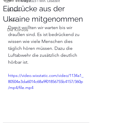
Alle Beiträge
11. März 2023
1 Min. Lesezeit
Eindrücke aus der
Ukraine
Ukraine mitgenommen
Lokal
Damit wollten wir warten bis wir 
Die Konvois
draußen sind. Es ist bedrückend zu 
wissen wie viele Menschen dies 
täglich hören müssen. Dazu die 
Luftabwehr die zusätzlich deutlich 
hörbar ist.
https://video.wixstatic.com/video/1134a1_
80504e3da6014c68a9f01856755b4157/360p
/mp4/file.mp4